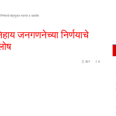
िर्णयाचे चंद्रपुरात स्वागत व जल्लोष
ial
महाराष्ट्र राज्य
राष्ट्रीय
शासकीय
सामाजिक
िहाय जनगणनेच्या निर्णयाचे
्लोष
307
0