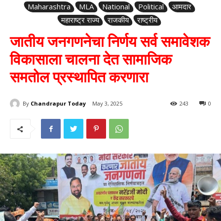
Maharashtra
MLA
National
Political
आमदार
महाराष्ट्र राज्य
राजकीय
राष्ट्रीय
जातीय जनगणनेचा निर्णय सर्व समावेशक
विकासाला चालना देत सामाजिक
समतोल प्रस्थापित करणारा
By
Chandrapur Today
May 3, 2025
243
0