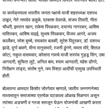
साजरा करण्यात आला. यावेळी आमदार किशोर जोरगेवार बोलत होते.
या कार्यक्रमाला भारतीय जनता पक्षाचे माजी शहराध्यक्ष दशरथ
ठाकूर, नेते नामदेव डाहुळे, प्रकाश देवतळे, संजय तिवारी, नीता
चौधरी, इमरान खान, राकेश पिंपळकर, दयानंद नागरकर, आशिष
मासिरकर, आशिष वाढई, सुभाष पिंपळकर, विजय आगरे, अजय
कार्लेकर, रमेश बुच्चे, रमाकांत बलकी, सुरेश पिदुरकर, डॉ. दशरथ
झाडे, दुर्गा बावणे, मीना मानुसमारे, रजनी ढुंगणे, ममता मोरे, शितल
कोटा, नकुल वासमवार, कोसारा गावचे माजी सरपंच गुड्डू सिंग, उषा
आगदारी, सुचिता लुटे, अनिल बाम, श्याम आगदारी, महेश डोंगरे,
निरीक्षण तांड्रा, संतोष नुने, जय मिश्रा आदींची प्रमुख उपस्थिती
होती.
बोलताना आमदार किशोर जोरगेवार म्हणाले, जातीय जनगणनेच्या
माध्यमातून समाजाच्या प्रत्येक घटकाला ओळख मिळणार असून
त्यांच्या अडचणी व गरजा समजून घेऊन योजनांची आखणी करता