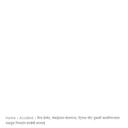
Home
Accident
विना हेल्मेट, मोबाईलवर बोलणाऱ्या, ट्रिपल सीट दुचाकी चालविणाऱ्यांवर
वाहतुक नियत्रंण शाखेची कारवाई