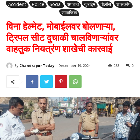
Accident
Police
Social
अपघात
क्राईम
पोलीस
शासकीय
सामाजिक
विना हेल्मेट, मोबाईलवर बोलणाऱ्या,
ट्रिपल सीट दुचाकी चालविणाऱ्यांवर
वाहतुक नियत्रंण शाखेची कारवाई
By
Chandrapur Today
December 19, 2024
288
0