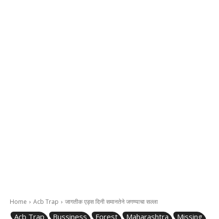
Home
Acb Trap
जागतीक एड्स दिनी समानतेने जगण्याचा सल्ला
Acb Trap
Bussiness
Forest
Maharashtra
Missing