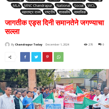
MLA
MNC Chandrapur
National
Social
WCL
महाराष्ट्र राज्य
राष्ट्रीय
शासकीय
सामाजिक
जागतीक एड्स दिनी समानतेने जगण्याचा
सल्ला
By
Chandrapur Today
December 1, 2024
270
0