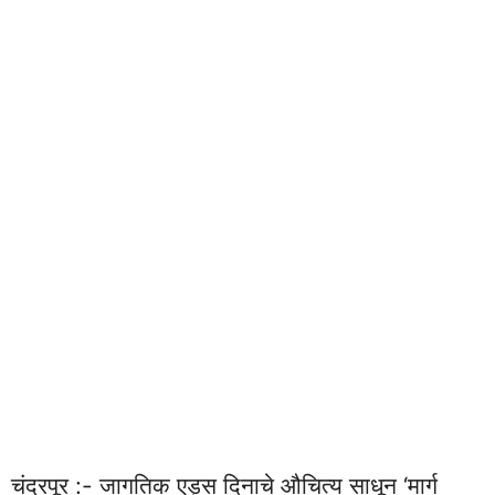
चंद्रपूर :- जागतिक एड्स दिनाचे औचित्य साधून ‘मार्ग