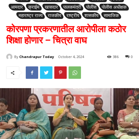
आमदार
क्राईम
खासदार
पालकमंत्री
पोलीस
पोलीस अधीक्षक
महाराष्ट्र राज्य
राजकीय
राष्ट्रीय
शासकीय
सामाजिक
कोरपणा प्रकरणातील आरोपीला कठोर
शिक्षा होणार – चित्रा वाघ
By
Chandrapur Today
October 4, 2024
386
0