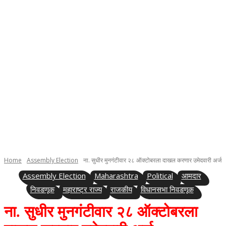
Home
Assembly Election
ना. सुधीर मुनगंटीवार २८ ऑक्टोबरला दाखल करणार उमेदवारी अर्ज
Assembly Election
Maharashtra
Political
आमदार
निवडणूक
महाराष्ट्र राज्य
राजकीय
विधानसभा निवडणूक
ना. सुधीर मुनगंटीवार २८ ऑक्टोबरला