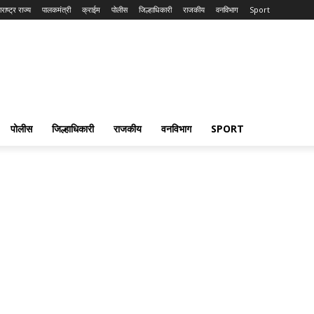
राष्ट्र राज्य
पालकमंत्री
क्राईम
पोलीस
जिल्हाधिकारी
राजकीय
वनविभाग
Sport
पोलीस
जिल्हाधिकारी
राजकीय
वनविभाग
SPORT