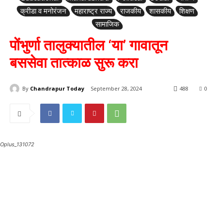
क्रीडा व मनोरंजन
महाराष्ट्र राज्य
राजकीय
शासकीय
शिक्षण
सामाजिक
पोंभुर्णा तालुक्यातील ‘या’ गावातून
बससेवा तात्काळ सुरू करा
By
Chandrapur Today
September 28, 2024
488
0
Oplus_131072