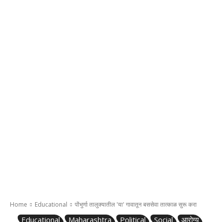
Home
Educational
पोंभुर्णा तालुक्यातील 'या' गावातून बससेवा तात्काळ सुरू करा
Educational
Maharashtra
Political
Social
आरोग्य