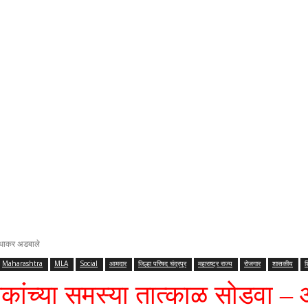
सुधाकर अडबाले
Maharashtra
MLA
Social
आमदार
जिल्हा परिषद चंद्रपूर
महाराष्ट्र राज्य
रोजगार
शासकीय
श
िक्षकांच्या समस्या तात्काळ सोडवा