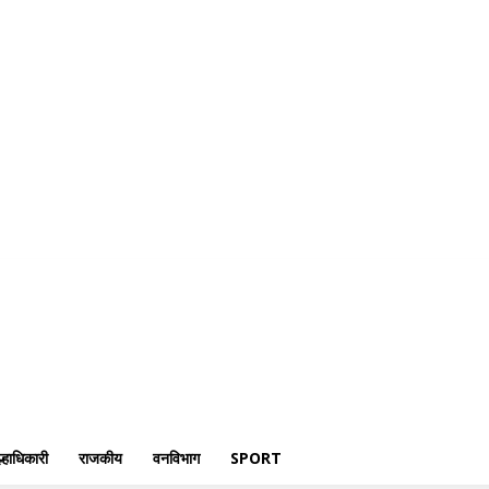
क्राईम
पोलीस
जिल्हाधिकारी
राजकीय
वनविभाग
Sport
्हाधिकारी
राजकीय
वनविभाग
SPORT