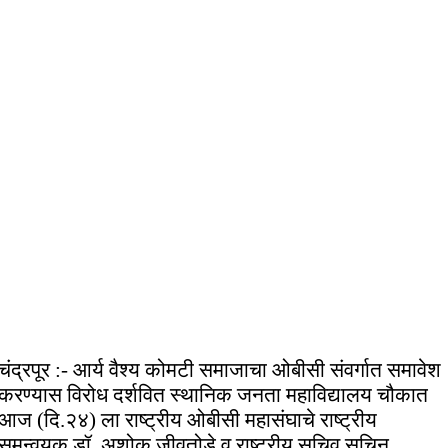
चंद्रपूर :- आर्य वैश्य कोमटी समाजाचा ओबीसी संवर्गात समावेश
करण्यास विरोध दर्शवित स्थानिक जनता महाविद्यालय चौकात
आज (दि.२४) ला राष्ट्रीय ओबीसी महासंघाचे राष्ट्रीय
समन्वयक डॉ. अशोक जीवतोडे व राष्ट्रीय सचिव सचिन