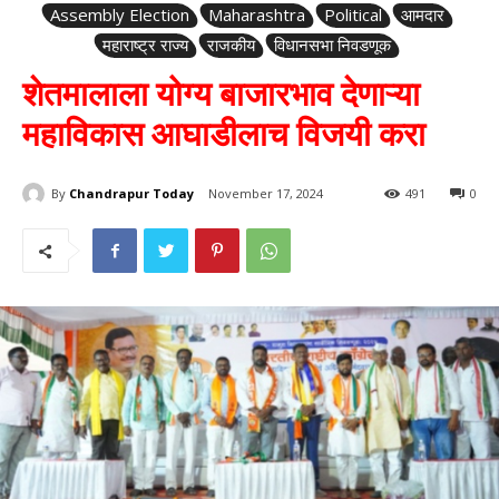
Assembly Election
Maharashtra
Political
आमदार
महाराष्ट्र राज्य
राजकीय
विधानसभा निवडणूक
शेतमालाला योग्य बाजारभाव देणाऱ्या
महाविकास आघाडीलाच विजयी करा
By
Chandrapur Today
November 17, 2024
491
0