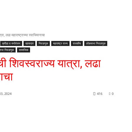
्रा, लढा महाराष्ट्राच्या स्वाभिमानाचा
क्रीडा व मनोरंजन
खासदार
निवडणूक
महाराष्ट्र राज्य
राजकीय
लोकसभा निवडणूक
सभा निवडणूक
सामाजिक
 ची शिवस्वराज्य यात्रा, लढा
नाचा
3, 2024
416
0