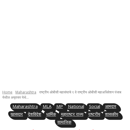
Home
Maharashtra
राष्ट्रीय ओबीसी महासंघाचे ९ वे राष्ट्रीय ओबीसी महाअधिवेशन पंजाब
येथील अमृतसर येथे...
Maharashtra
MLA
MP
National
Social
आमदार
खासदार
देशविदेश
धार्मिक
महाराष्ट्र राज्य
राष्ट्रीय
शासकीय
सामाजिक