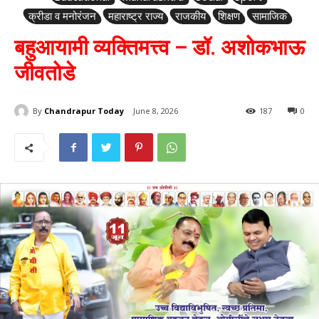
क्रीडा व मनोरंजन
महाराष्ट्र राज्य
राजकीय
शिक्षण
सामाजिक
बहुआयामी व्यक्तिमत्त्व – डॉ. अशोकभाऊ
जीवतोडे
By
Chandrapur Today
June 8, 2026
187
0