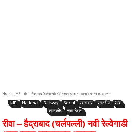
Home
MP
रीवा - हैद्राबाद (चर्लपल्ली) नवी रेल्वेगाडी आता व्हाया बल्लारशाह धावणार
MP
National
Railway
Social
खासदार
राष्ट्रीय
रेल्वे
शासकीय
सामाजिक
रीवा – हैद्राबाद (चर्लपल्ली) नवी रेल्वेगाडी