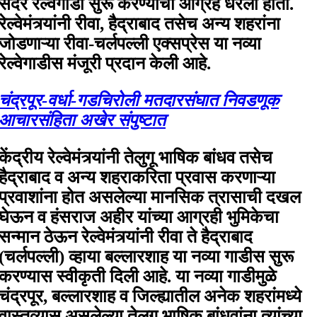
सदर रेल्वेगाडी सुरू करण्याचा आग्रह धरला होता.
रेल्वेमंत्र्यांनी रीवा, हैद्राबाद तसेच अन्य शहरांना
जोडणाऱ्या रीवा-चर्लपल्ली एक्सप्रेस या नव्या
रेल्वेगाडीस मंजूरी प्रदान केली आहे.
चंद्रपूर-वर्धा-गडचिरोली मतदारसंघात निवडणूक
आचारसंहिता अखेर संपुष्टात
केंद्रीय रेल्वेमंत्र्यांनी तेलुगू भाषिक बांधव तसेच
हैद्राबाद व अन्य शहराकरिता प्रवास करणाऱ्या
प्रवाशांना होत असलेल्या मानसिक त्रासाची दखल
घेऊन व हंसराज अहीर यांच्या आग्रही भुमिकेचा
सन्मान ठेऊन रेल्वेमंत्र्यांनी रीवा ते हैद्राबाद
(चर्लपल्ली) व्हाया बल्लारशाह या नव्या गाडीस सुरू
करण्यास स्वीकृती दिली आहे. या नव्या गाडीमुळे
चंद्रपूर, बल्लारशाह व जिल्ह्यातील अनेक शहरांमध्ये
वास्तव्यास असलेल्या तेलुगू भाषिक बांधवांना त्यांच्या