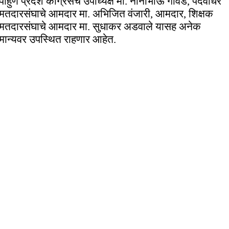
पाहुणे प्रदेश काँग्रेसचे उपाध्यक्ष मा. नानाभाऊ गावंडे, पदवीधर
मतदारसंघाचे आमदार मा. अभिजित वंजारी, आमदार, शिक्षक
मतदारसंघाचे आमदार मा. सुधाकर अडवाले यासह अनेक
मान्यवर उपस्थित राहणार आहेत.