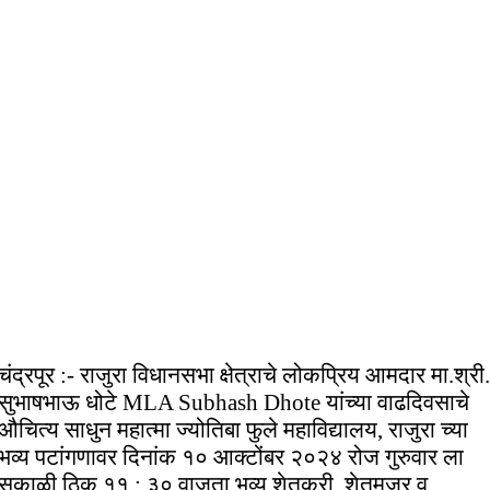
चंद्रपूर :- राजुरा विधानसभा क्षेत्राचे लोकप्रिय आमदार मा.श्री.
सुभाषभाऊ धोटे MLA Subhash Dhote यांच्या वाढदिवसाचे
औचित्य साधुन महात्मा ज्योतिबा फुले महाविद्यालय, राजुरा च्या
भव्य पटांगणावर दिनांक १० आक्टोंबर २०२४ रोज गुरुवार ला
सकाळी ठिक ११ : ३० वाजता भव्य शेतकरी, शेतमजूर व