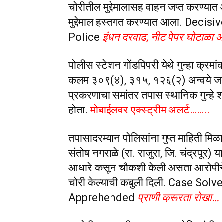
चोरीतील मुद्देमालासह वाहन जप्त करण्या
मुद्देमाल हस्तगत करण्यात आला. Dec
Police
इंधन दरवाढ, नीट पेपर घोटाळ
पोलीस स्टेशन गोंडपिपरी येथे गुन्हा क्
कलम ३०९(४), ३१५, १२६(२) अन्वये जबरी
प्रकरणाचा समांतर तपास स्थानिक गुन्हे 
होता.
मोबाईलवर एक्स्ट्रीम अलर्ट……..
तपासादरम्यान पोलिसांना गुप्त माहिती मिळ
संतोष नगराळे (रा. राजुरा, जि. चंद्रपूर) य
आधारे कसून चौकशी केली असता आरोपीने
चोरी केल्याची कबुली दिली. Case So
Apprehended
प्राणी क्रूरता रोखा… जि