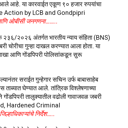
त आले आहे. या कारवाईत एकूण ९० हजार रुपयांचा
isive Action by LCB and Gondpipri
ा आणि ओबीसी जनगणना……..
रमांक २३६/२०२६ अंतर्गत भारतीय न्याय संहिता (BNS)
 चोरीचा गुन्हा दाखल करण्यात आला होता. या
शाखा आणि गोंडपिपरी पोलिसांकडून सुरू
ाल्यानंतर सराईत गुन्हेगार सचिन उर्फ बाबासाहेब
ास ताब्यात घेण्यात आले. तांत्रिक विश्लेषणाच्या
 गोंडपिपरी तालुक्यातील वढोली गावाजवळ जबरी
lved, Hardened Criminal
ल्हाधिकाऱ्यांचे निर्देश…..