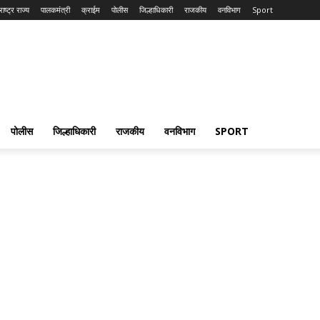
ाष्ट्र राज्य
पालकमंत्री
क्राईम
पोलीस
जिल्हाधिकारी
राजकीय
वनविभाग
Sport
पोलीस
जिल्हाधिकारी
राजकीय
वनविभाग
SPORT