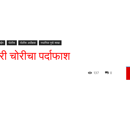
ाईम
पोलीस
पोलीस अधीक्षक
स्थानिक गुन्हे शाखा
 चोरीचा पर्दाफाश
137
0