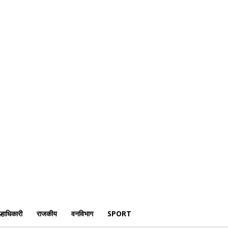
री
क्राईम
पोलीस
जिल्हाधिकारी
राजकीय
वनविभाग
Sport
्हाधिकारी
राजकीय
वनविभाग
SPORT