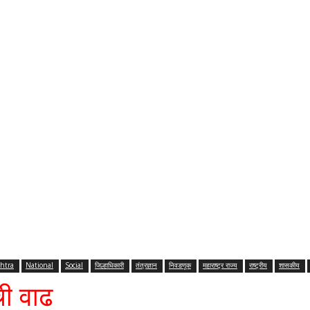
htra
National
Social
जिल्हाधिकारी
तंत्रज्ञान
निवडणूक
महाराष्ट्र राज्य
राष्ट्रीय
शासकीय
ची वाढ