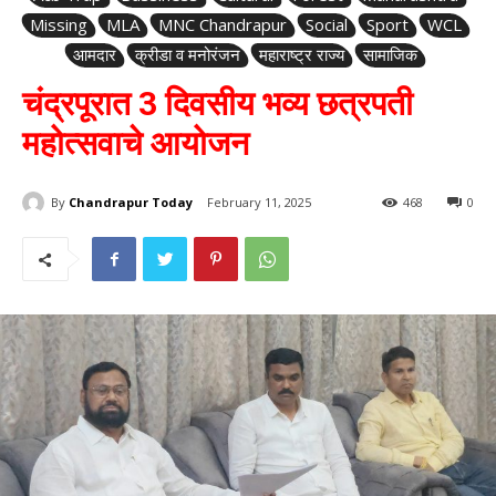
Missing
MLA
MNC Chandrapur
Social
Sport
WCL
आमदार
क्रीडा व मनोरंजन
महाराष्ट्र राज्य
सामाजिक
चंद्रपूरात 3 दिवसीय भव्य छत्रपती
महोत्सवाचे आयोजन
By
Chandrapur Today
February 11, 2025
468
0