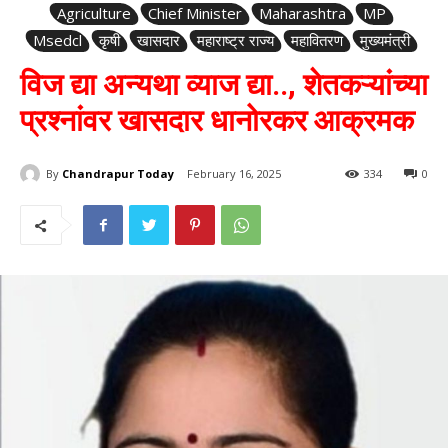
Agriculture
Chief Minister
Maharashtra
MP
Msedcl
कृषी
खासदार
महाराष्ट्र राज्य
महावितरण
मुख्यमंत्री
विज द्या अन्यथा व्याज द्या.., शेतकऱ्यांच्या
प्रश्नांवर खासदार धानोरकर आक्रमक
By
Chandrapur Today
February 16, 2025
334
0