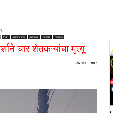
्यू
निधन
महाराष्ट्र राज्य
महावितरण
शासकीय
सामाजिक
पर्शाने चार शेतकऱ्यांचा मृत्यू
595
0