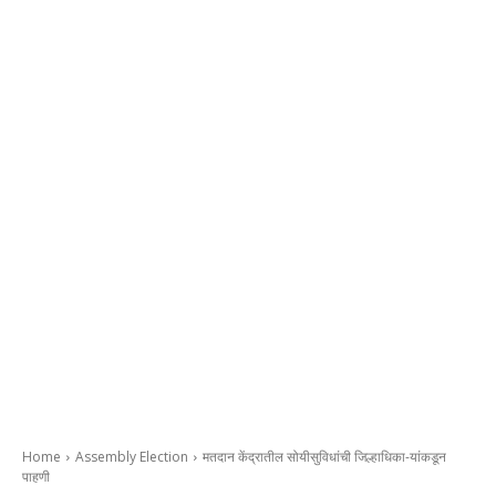
Home
Assembly Election
मतदान केंद्रातील सोयीसुविधांची जिल्हाधिका-यांकडून
पाहणी