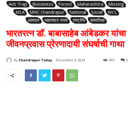
Acb Trap
Bussiness
Forest
Maharashtra
Missing
MLA
MNC Chandrapur
National
Social
WCL
आमदार
महाराष्ट्र राज्य
राष्ट्रीय
सामाजिक
भारतरत्न डॉ. बाबासाहेब आंबेडकर यांचा
जीवनप्रवास प्रेरणादायी संघर्षाची गाथा
By
Chandrapur Today
December 6, 2024
495
0