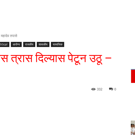
- महादेव तपासे
litical
आरोग्य
राजकीय
शासकीय
सामाजिक
ास त्रास दिल्यास पेटून उठू –
332
0