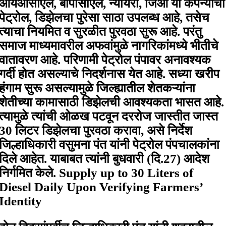
आयओसीएल, बीपीसीएल, न्यायरा, जिओ या कंपन्यांचा
पेट्रोल, डिझेलचा पुरेसा साठा उपलब्ध आहे, तसेच
त्याचा नियमित व सुरळीत पुरवठा सुरू आहे. परंतु
समाज माध्यमावरील अफवांमुळे नागरिकांमध्ये भीतीचे
वातावरण आहे. परिणामी पेट्रोल पंपावर अनावश्यक
गर्दी होत असल्याचे निदर्शनास येत आहे. सध्या खरीप
हंगाम सुरू असल्यामुळे जिल्ह्यातील शेतकऱ्यांना
शेतीच्या कामासाठी डिझेलची आवश्यकता भासत आहे.
त्यामुळे त्यांची ओळख पटवून दररोज जास्तीत जास्त
30 लिटर डिझेलचा पुरवठा करावा, असे निर्देश
जिल्हाधिकारी वसुमना पंत यांनी पेट्रोल पंपचालकांना
दिले आहेत. याबाबत त्यांनी बुधवारी (दि.27) आदेश
निर्गमित केले. Supply up to 30 Liters of
Diesel Daily Upon Verifying Farmers’
Identity