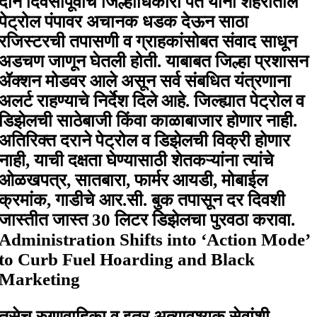
दोन दिवसांपूर्वीच जिल्हाधिकारी पंत यांनी शहरातील
पेट्रोल पंपावर अचानक धडक देऊन साठा
रजिस्टरची तपासणी व ग्राहकांसोबत संवाद साधून
अडचण जाणून घेतली होती. याबाबत जिल्हा प्रशासन
ॲक्शन मोडवर आले असून सर्व संबधित यंत्रणाना
अलर्ट राहण्याचे निर्देश दिले आहे. जिल्ह्यात पेट्रोल व
डिझेलची साठेबाजी किंवा काळाबाजार होणार नाही.
अतिरिक्त दराने पेट्रोल व डिझेलची विक्री होणार
नाही, याची दक्षता घेण्यासाठी शेतकऱ्यांना त्यांचे
ओळखपत्र, सातबारा, फार्मर आयडी, मोबाईल
क्रमांक, गाडीचे आर.सी. बुक तपासून दर दिवशी
जास्तीत जास्त 30 लिटर डिझेलचा पुरवठा करावा.
Administration Shifts into ‘Action Mode’
to Curb Fuel Hoarding and Black
Marketing
तसेच रुग्णवाहिका व इतर अत्यावश्यक सेवांशी