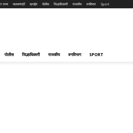
्र राज्य
पालकमंत्री
क्राईम
पोलीस
जिल्हाधिकारी
राजकीय
वनविभाग
Sport
पोलीस
जिल्हाधिकारी
राजकीय
वनविभाग
SPORT