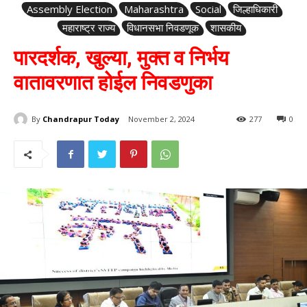
Assembly Election
Maharashtra
Social
जिल्हाधिकारी
महाराष्ट्र राज्य
विधानसभा निवडणूक
शासकीय
पारदर्शक, खुल्या, मुक्त व निर्भय
वातावरणात होईल निवडणुका
By
Chandrapur Today
November 2, 2024
277
0