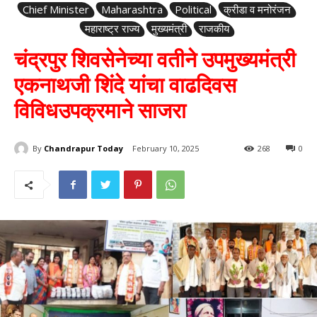
Chief Minister
Maharashtra
Political
क्रीडा व मनोरंजन
महाराष्ट्र राज्य
मुख्यमंत्री
राजकीय
चंद्रपुर शिवसेनेच्या वतीने उपमुख्यमंत्री
एकनाथजी शिंदे यांचा वाढदिवस
विविधउपक्रमाने साजरा
By
Chandrapur Today
February 10, 2025
268
0