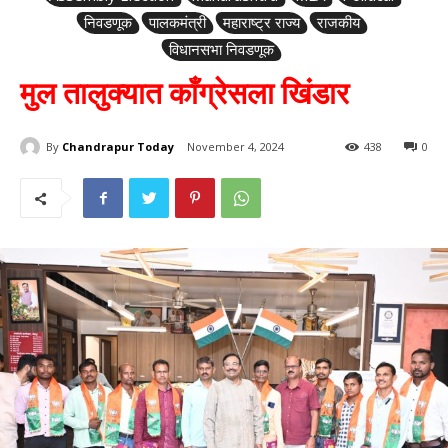
निवडणूक
पालकमंत्री
महाराष्ट्र राज्य
राजकीय
विधानसभा निवडणूक
मुल तालुक्यात काँग्रेसला खिंडार
By
Chandrapur Today
November 4, 2024
438
0