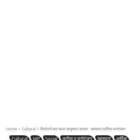
Home
Cultural
किर्तनाचे सार खऱ्या आयुष्यात उतरवा - खासदार प्रतिभा धानोरकर
Cultural
MP
Social
क्रीडा व मनोरंजन
खासदार
धार्मिक