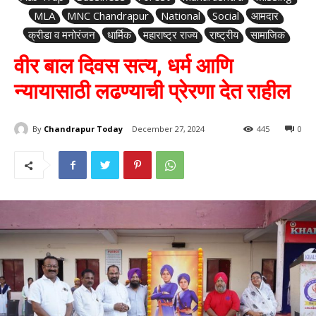
MLA
MNC Chandrapur
National
Social
आमदार
क्रीडा व मनोरंजन
धार्मिक
महाराष्ट्र राज्य
राष्ट्रीय
सामाजिक
वीर बाल दिवस सत्य, धर्म आणि
न्यायासाठी लढण्याची प्रेरणा देत राहील
By
Chandrapur Today
December 27, 2024
445
0