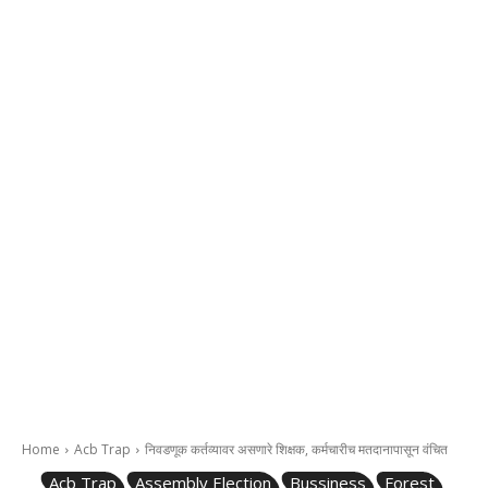
Home
Acb Trap
निवडणूक कर्तव्‍यावर असणारे शिक्षक, कर्मचारीच मतदानापासून वंचित
Acb Trap
Assembly Election
Bussiness
Forest