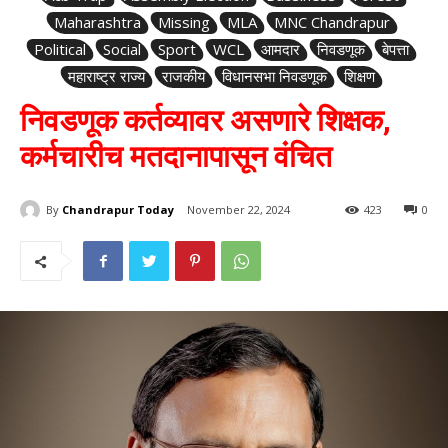
Maharashtra
Missing
MLA
MNC Chandrapur
Political
Social
Sport
WCL
आमदार
निवडणूक
बेपत्ता
महाराष्ट्र राज्य
राजकीय
विधानसभा निवडणूक
शिक्षण
निवडणूक कर्तव्‍यावर असणारे शिक्षक,
कर्मचारीच मतदानापासून वंचित
By
Chandrapur Today
November 22, 2024
423
0