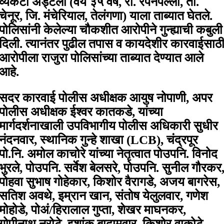
व्यंकटी अड्टेला (वय ३५ वर्षे, रा. रेपनपल्ली, ता.
चेनूर, जि. मंचेरियाल, तेलंगणा) याला ताब्यात घेतले.
पोलिसांनी केलेल्या चौकशीत आरोपीने गुन्ह्याची कबुली
दिली. त्यानंतर पुढील तपास व कायदेशीर कारवाईसाठ
आरोपीला राजुरा पोलिसांच्या ताब्यात देण्यात आले
आहे.
सदर कारवाई पोलीस अधीक्षक आयुष नोपाणी, अपर
पोलीस अधीक्षक ईश्वर कातकडे, यांच्या
मार्गदर्शनाखाली उपविभागीय पोलीस अधिकारी सुधीर
नंदनवार, स्थानिक गुन्हे शाखा (LCB), चंद्रपूर
पो.नि. अमोल काचोरे यांच्या नेतृत्वात पोउपनि. विनोद
भुरले, पोउपनि. सर्वेश बेलसरे, पोउपनि. सुनील गौरकर
पोहवा सुभाष गोहेकार, किशोर वैरागडे, अजय बागरेस,
सतिश अवथे, इम्रान खान, संतोष येलुलवार, गणेश
मोहोडे, पोअं/हिरालाल गुप्ता, शेखर माघनकर,
गोपीनाथ नरोटे, इशांक बादामवार, किशोर वाकोटे,