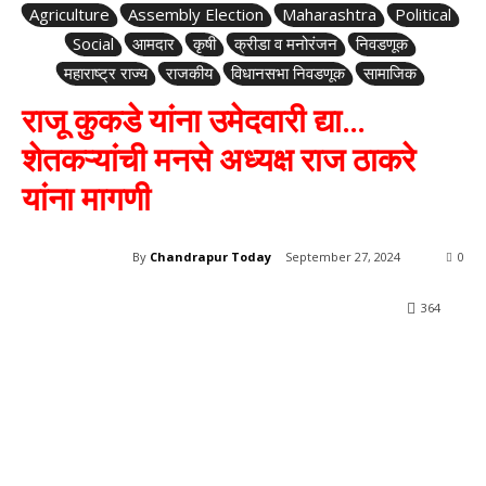
Agriculture
Assembly Election
Maharashtra
Political
Social
आमदार
कृषी
क्रीडा व मनोरंजन
निवडणूक
महाराष्ट्र राज्य
राजकीय
विधानसभा निवडणूक
सामाजिक
राजू कुकडे यांना उमेदवारी द्या…
शेतकऱ्यांची मनसे अध्यक्ष राज ठाकरे
यांना मागणी
By
Chandrapur Today
September 27, 2024
0
364